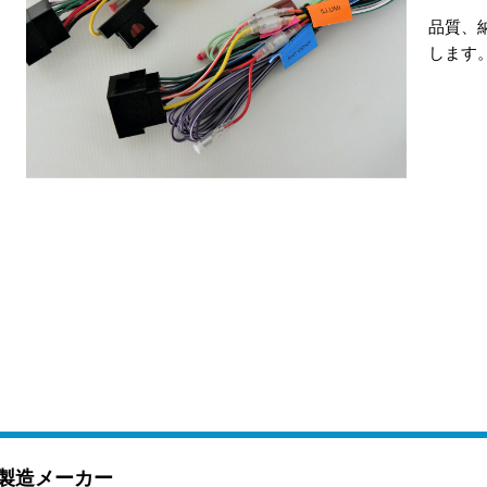
品質、
します
製造メーカー