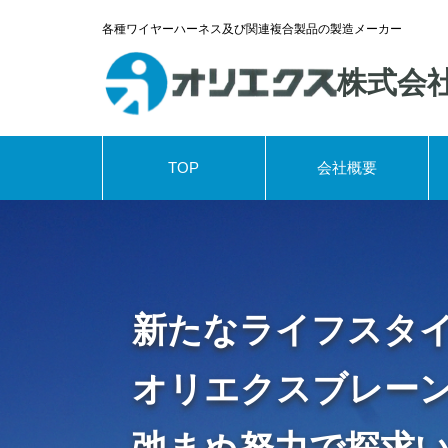
各種ワイヤーハーネス及び関連複合製品の製造メーカー
株式会
TOP
会社概要
新たなライフスタ
オリエクスブレー
弛まぬ努力で探求